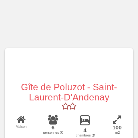
Gîte de Poluzot - Saint-
Laurent-D'Andenay
6
100
Maison
4
personnes
m2
chambres